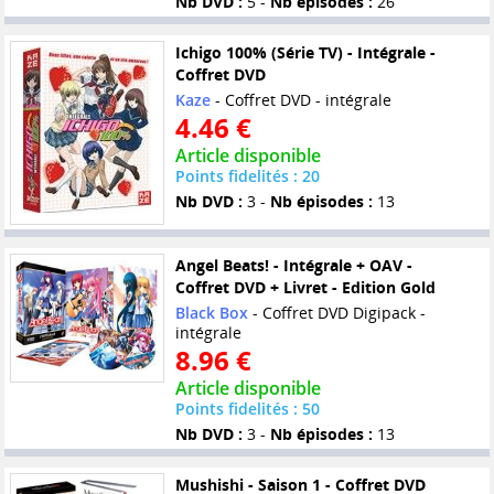
Nb DVD :
5 -
Nb épisodes :
26
Ichigo 100% (Série TV) - Intégrale -
Coffret DVD
Kaze
- Coffret DVD - intégrale
4.46 €
Article disponible
Points fidelités : 20
Nb DVD :
3 -
Nb épisodes :
13
Angel Beats! - Intégrale + OAV -
Coffret DVD + Livret - Edition Gold
Black Box
- Coffret DVD Digipack -
intégrale
8.96 €
Article disponible
Points fidelités : 50
Nb DVD :
3 -
Nb épisodes :
13
Mushishi - Saison 1 - Coffret DVD