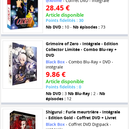
@Anime
- Coffret DVD - intégrale
28.45 €
Article disponible
Points fidelités : 30
Nb DVD :
10 -
Nb épisodes :
73
Grimoire of Zero - Intégrale - Edition
Collector Limitée - Combo Blu-ray +
DVD
Black Box
- Combo Blu-Ray + DVD -
intégrale
9.86 €
Article disponible
Points fidelités : 0
Nb DVD :
3
Nb Blu-Ray :
2 -
Nb
épisodes :
12
Shigurui : Furie meurtrière - Intégrale
- Edition Gold - Coffret DVD + Livret
Black Box
- Coffret DVD Digipack -