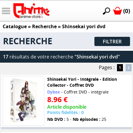
(0)
Catalogue
» Recherche »
Shinsekai yori dvd
RECHERCHE
FILTRER
17
résultats de votre recherche
"Shinsekai yori dvd"
Pages :
1
2
Shinsekai Yori - Intégrale - Edition
Collector - Coffret DVD
Dybex
- Coffret DVD - intégrale
8.96 €
Article disponible
Points fidelités : 0
Nb DVD :
5 -
Nb épisodes :
25