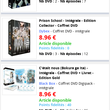
Nb DVD :
2 -
Nb épisodes :
7
Prison School - Intégrale - Edition
Collector - Coffret DVD
Dybex
- Coffret DVD - intégrale
8.96 €
Article disponible
Points fidelités : 0
Nb DVD :
3 -
Nb épisodes :
12
C'était nous (Bokura ga Ita) -
Intégrale - Coffret DVD + Livret -
Edition Gold
Black Box
- Coffret DVD Digipack -
intégrale
8.96 €
Article disponible
Points fidelités : 40