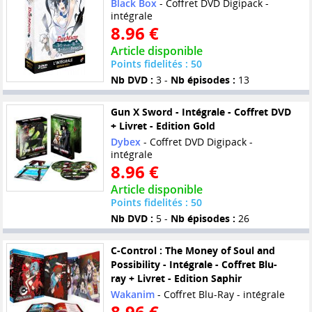
Black Box
- Coffret DVD Digipack -
intégrale
8.96 €
Article disponible
Points fidelités : 50
Nb DVD :
3 -
Nb épisodes :
13
Gun X Sword - Intégrale - Coffret DVD
+ Livret - Edition Gold
Dybex
- Coffret DVD Digipack -
intégrale
8.96 €
Article disponible
Points fidelités : 50
Nb DVD :
5 -
Nb épisodes :
26
C-Control : The Money of Soul and
Possibility - Intégrale - Coffret Blu-
ray + Livret - Edition Saphir
Wakanim
- Coffret Blu-Ray - intégrale
8.96 €