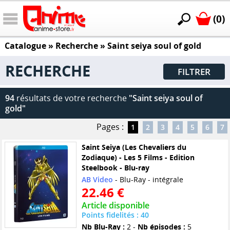
(0)
Catalogue
» Recherche »
Saint seiya soul of gold
RECHERCHE
FILTRER
94
résultats de votre recherche
"Saint seiya soul of
gold"
Pages :
1
2
3
4
5
6
7
Saint Seiya (Les Chevaliers du
Zodiaque) - Les 5 Films - Edition
Steelbook - Blu-ray
AB Video
- Blu-Ray - intégrale
22.46 €
Article disponible
Points fidelités : 40
Nb Blu-Ray :
2 -
Nb épisodes :
5