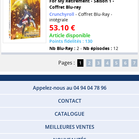
For My Retirement - Saison 1 -
Coffret Blu-ray
Crunchyroll
- Coffret Blu-Ray -
intégrale
53.10 €
Article disponible
Points fidelités : 130
Nb Blu-Ray :
2 -
Nb épisodes :
12
Pages :
1
2
3
4
5
6
7
Appelez-nous au 04 94 04 78 96
CONTACT
CATALOGUE
MEILLEURES VENTES