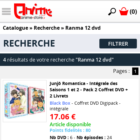
(0)
Catalogue
» Recherche »
Ranma 12 dvd
RECHERCHE
FILTRER
4
résultats de votre recherche
"Ranma 12 dvd"
Pages :
1
Junjô Romantica - Intégrale des
Saisons 1 et 2 - Pack 2 Coffret DVD +
2 Livrets
Black Box
- Coffret DVD Digipack -
intégrale
17.06 €
Article disponible
Points fidelités : 80
Nb DVD :
6 -
Nb épisodes :
24