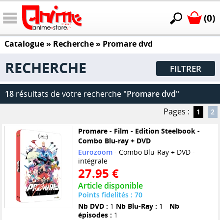
(0)
Catalogue
» Recherche »
Promare dvd
RECHERCHE
FILTRER
18
résultats de votre recherche
"Promare dvd"
Pages :
1
2
Promare - Film - Edition Steelbook -
Combo Blu-ray + DVD
Eurozoom
- Combo Blu-Ray + DVD -
intégrale
27.95 €
Article disponible
Points fidelités : 70
Nb DVD :
1
Nb Blu-Ray :
1 -
Nb
épisodes :
1