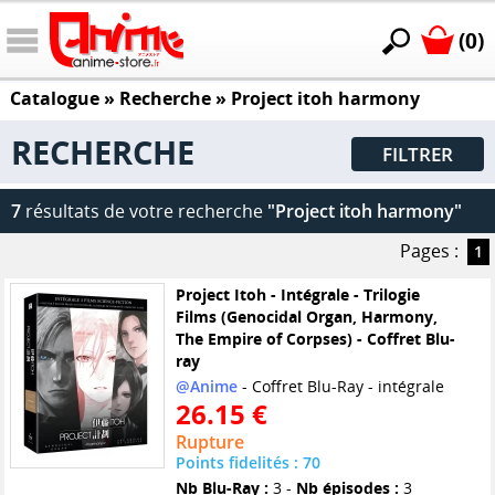
(0)
Catalogue
» Recherche »
Project itoh harmony
RECHERCHE
FILTRER
7
résultats de votre recherche
"Project itoh harmony"
Pages :
1
Project Itoh - Intégrale - Trilogie
Films (Genocidal Organ, Harmony,
The Empire of Corpses) - Coffret Blu-
ray
@Anime
- Coffret Blu-Ray - intégrale
26.15 €
Rupture
Points fidelités : 70
Nb Blu-Ray :
3 -
Nb épisodes :
3