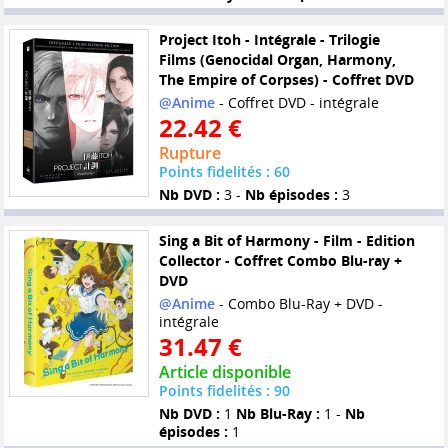
Project Itoh - Intégrale - Trilogie
Films (Genocidal Organ, Harmony,
The Empire of Corpses) - Coffret DVD
@Anime
- Coffret DVD - intégrale
22.42 €
Rupture
Points fidelités : 60
Nb DVD :
3 -
Nb épisodes :
3
Sing a Bit of Harmony - Film - Edition
Collector - Coffret Combo Blu-ray +
DVD
@Anime
- Combo Blu-Ray + DVD -
intégrale
31.47 €
Article disponible
Points fidelités : 90
Nb DVD :
1
Nb Blu-Ray :
1 -
Nb
épisodes :
1