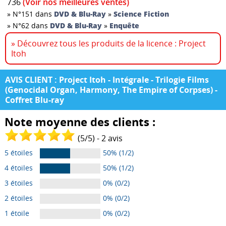
736
(Voir nos meilleures ventes)
»
N°151 dans
DVD & Blu-Ray
»
Science Fiction
»
N°62 dans
DVD & Blu-Ray
»
Enquête
» Découvrez tous les produits de la licence : Project
Itoh
AVIS CLIENT : Project Itoh - Intégrale - Trilogie Films
(Genocidal Organ, Harmony, The Empire of Corpses) -
Coffret Blu-ray
Note moyenne des clients :
(
5
/
5
) -
2
avis
5 étoiles
50% (1/2)
4 étoiles
50% (1/2)
3 étoiles
0% (0/2)
2 étoiles
0% (0/2)
1 étoile
0% (0/2)