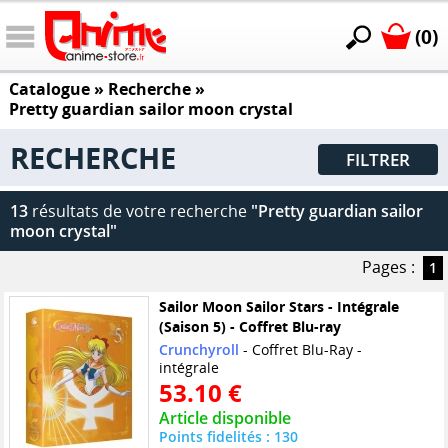
(0)
Catalogue
» Recherche »
Pretty guardian sailor moon crystal
RECHERCHE
FILTRER
13
résultats de votre recherche
"Pretty guardian sailor
moon crystal"
Pages :
1
Sailor Moon Sailor Stars - Intégrale
(Saison 5) - Coffret Blu-ray
Crunchyroll
- Coffret Blu-Ray -
intégrale
53.10 €
Article disponible
Points fidelités : 130