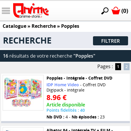
(0)
Catalogue
» Recherche »
Popples
RECHERCHE
FILTRER
16
résultats de votre recherche
"Popples"
Pages :
1
2
Popples - Intégrale - Coffret DVD
IDP Home Video
- Coffret DVD
Digipack - intégrale
8.96 €
Article disponible
Points fidelités : 40
Nb DVD :
4 -
Nb épisodes :
23
Albator 84 - Intégrale TV + FILM -