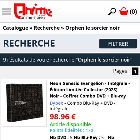
(0)
Catalogue
» Recherche »
Orphen le sorcier noir
RECHERCHE
FILTRER
9
résultats de votre recherche
"Orphen le sorcier noir"
Pages :
1
Neon Genesis Evangelion - Intégrale -
Édition Limitée Collector (2023) -
Noir - Coffret Combo DVD + Blu-ray
Dybex
- Combo Blu-Ray + DVD -
intégrale
98.96 €
Article disponible
Points fidelités : 170
Nb DVD :
5
Nb Blu-Ray :
5 -
Nb