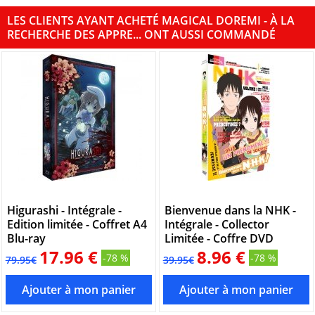
LES CLIENTS AYANT ACHETÉ MAGICAL DOREMI - À LA
RECHERCHE DES APPRE... ONT AUSSI COMMANDÉ
Higurashi - Intégrale -
Bienvenue dans la NHK -
Edition limitée - Coffret A4
Intégrale - Collector
Blu-ray
Limitée - Coffre DVD
17.96 €
8.96 €
-78 %
-78 %
79.95€
39.95€