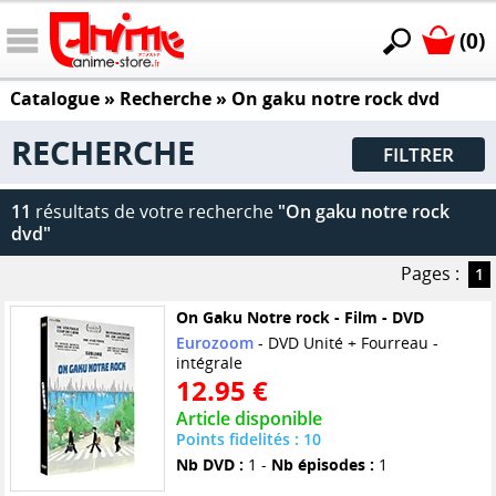
(0)
Catalogue
» Recherche »
On gaku notre rock dvd
RECHERCHE
FILTRER
11
résultats de votre recherche
"On gaku notre rock
dvd"
Pages :
1
On Gaku Notre rock - Film - DVD
Eurozoom
- DVD Unité + Fourreau -
intégrale
12.95 €
Article disponible
Points fidelités : 10
Nb DVD :
1 -
Nb épisodes :
1