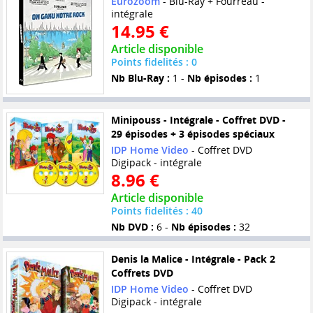
Eurozoom
- Blu-Ray + Fourreau -
intégrale
14.95 €
Article disponible
Points fidelités : 0
Nb Blu-Ray :
1 -
Nb épisodes :
1
Minipouss - Intégrale - Coffret DVD -
29 épisodes + 3 épisodes spéciaux
IDP Home Video
- Coffret DVD
Digipack - intégrale
8.96 €
Article disponible
Points fidelités : 40
Nb DVD :
6 -
Nb épisodes :
32
Denis la Malice - Intégrale - Pack 2
Coffrets DVD
IDP Home Video
- Coffret DVD
Digipack - intégrale