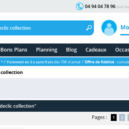
04 94 04 78 96
(voir ho
Mo
Bons Plans
Planning
Blog
Cadeaux
Occa
/
/
 *
Paiement en 3 x sans frais
dès 70€ d'achat
Offre de fidélité
: cumule
 collection
declic collection"
Pages :
1
2