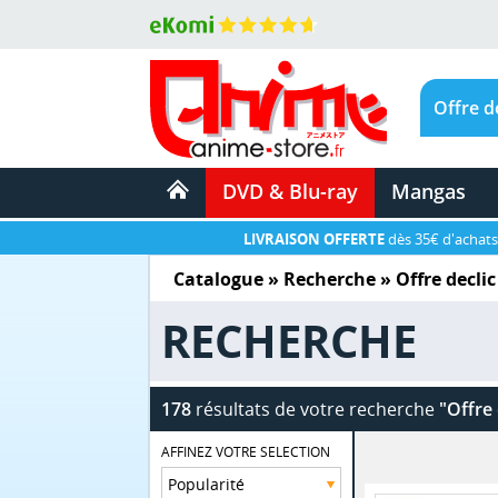
DVD & Blu-ray
Mangas
LIVRAISON OFFERTE
dès 35€ d'achats
Catalogue
» Recherche »
Offre declic
RECHERCHE
178
résultats de votre recherche
"Offre 
AFFINEZ VOTRE SELECTION