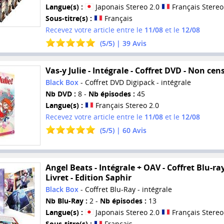
Langue(s) :
Japonais Stereo 2.0
Français Stereo
Sous-titre(s) :
Français
Recevez votre article entre le
11/08
et le
12/08
(
5
/
5
) |
39
Avis
Vas-y Julie - Intégrale - Coffret DVD - Non cen
Black Box
- Coffret DVD Digipack - intégrale
Nb DVD :
8 -
Nb épisodes :
45
Langue(s) :
Français Stereo 2.0
Recevez votre article entre le
11/08
et le
12/08
(
5
/
5
) |
60
Avis
Angel Beats - Intégrale + OAV - Coffret Blu-ra
Livret - Edition Saphir
Black Box
- Coffret Blu-Ray - intégrale
Nb Blu-Ray :
2 -
Nb épisodes :
13
Langue(s) :
Japonais Stereo 2.0
Français Stereo
Sous-titre(s) :
Français