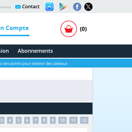
Contact
raires)
n Compte
(0)
sion
Abonnements
z des points pour obtenir des cadeaux
3
4
5
6
7
8
9
10
11
12