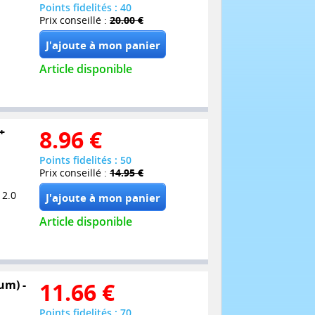
Points fidelités : 40
Prix conseillé :
20.00 €
Article disponible
+
8.96
€
Points fidelités : 50
Prix conseillé :
14.95 €
 2.0
Article disponible
um) -
11.66
€
Points fidelités : 70