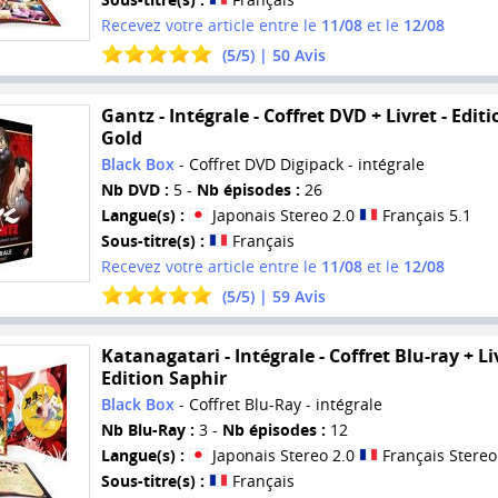
Recevez votre article entre le
11/08
et le
12/08
(
5
/
5
) |
50
Avis
Gantz - Intégrale - Coffret DVD + Livret - Editi
Gold
Black Box
- Coffret DVD Digipack - intégrale
Nb DVD :
5 -
Nb épisodes :
26
Langue(s) :
Japonais Stereo 2.0
Français 5.1
Sous-titre(s) :
Français
Recevez votre article entre le
11/08
et le
12/08
(
5
/
5
) |
59
Avis
Katanagatari - Intégrale - Coffret Blu-ray + Liv
Edition Saphir
Black Box
- Coffret Blu-Ray - intégrale
Nb Blu-Ray :
3 -
Nb épisodes :
12
Langue(s) :
Japonais Stereo 2.0
Français Stereo
Sous-titre(s) :
Français