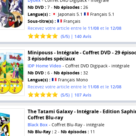
Dybex
- Coffret DVD Digipack - intégrale
Nb DVD :
7 -
Nb épisodes :
26
Langue(s) :
Japonais 5.1
Français 5.1
Sous-titre(s) :
Français
Recevez votre article entre le
11/08
et le
12/08
(
5
/
5
) |
140
Avis
Minipouss - Intégrale - Coffret DVD - 29 épiso
3 épisodes spéciaux
IDP Home Video
- Coffret DVD Digipack - intégrale
Nb DVD :
6 -
Nb épisodes :
32
Langue(s) :
Français Mono
Recevez votre article entre le
11/08
et le
12/08
(
5
/
5
) |
107
Avis
The Tatami Galaxy - Intégrale - Edition Saphir
Coffret Blu-ray
Black Box
- Coffret Blu-Ray - intégrale
Nb Blu-Ray :
2 -
Nb épisodes :
11