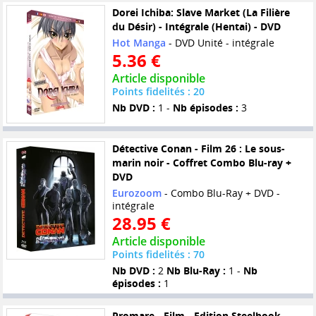
Dorei Ichiba: Slave Market (La Filière
du Désir) - Intégrale (Hentai) - DVD
Hot Manga
- DVD Unité - intégrale
5.36 €
Article disponible
Points fidelités : 20
Nb DVD :
1 -
Nb épisodes :
3
Détective Conan - Film 26 : Le sous-
marin noir - Coffret Combo Blu-ray +
DVD
Eurozoom
- Combo Blu-Ray + DVD -
intégrale
28.95 €
Article disponible
Points fidelités : 70
Nb DVD :
2
Nb Blu-Ray :
1 -
Nb
épisodes :
1
Promare - Film - Edition Steelbook -