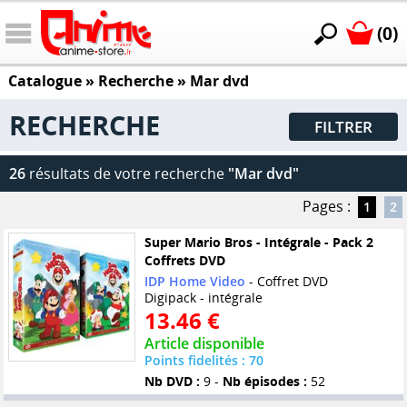
(0)
Catalogue
» Recherche »
Mar dvd
RECHERCHE
FILTRER
26
résultats de votre recherche
"Mar dvd"
Pages :
1
2
Super Mario Bros - Intégrale - Pack 2
Coffrets DVD
IDP Home Video
- Coffret DVD
Digipack - intégrale
13.46 €
Article disponible
Points fidelités : 70
Nb DVD :
9 -
Nb épisodes :
52