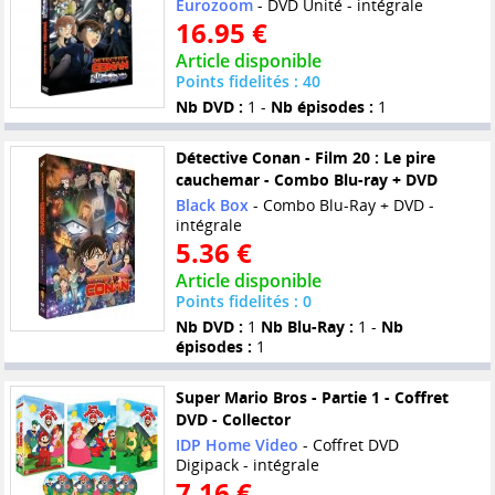
Eurozoom
- DVD Unité - intégrale
16.95 €
Article disponible
Points fidelités : 40
Nb DVD :
1 -
Nb épisodes :
1
Détective Conan - Film 20 : Le pire
cauchemar - Combo Blu-ray + DVD
Black Box
- Combo Blu-Ray + DVD -
intégrale
5.36 €
Article disponible
Points fidelités : 0
Nb DVD :
1
Nb Blu-Ray :
1 -
Nb
épisodes :
1
Super Mario Bros - Partie 1 - Coffret
DVD - Collector
IDP Home Video
- Coffret DVD
Digipack - intégrale
7.16 €