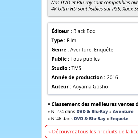
Nos DVD et Blu-ray sont compatibles avec
4K Ultra HD sont lisibles sur PS5, Xbox S
Éditeur :
Black Box
Type :
Film
Genre :
Aventure
,
Enquête
Public :
Tous publics
Studio :
TMS
Année de production :
2016
Auteur :
Aoyama Gosho
»
Classement des meilleures ventes d
»
N°274 dans
DVD & Blu-Ray
»
Aventure
»
N°46 dans
DVD & Blu-Ray
»
Enquête
» Découvrez tous les produits de la li