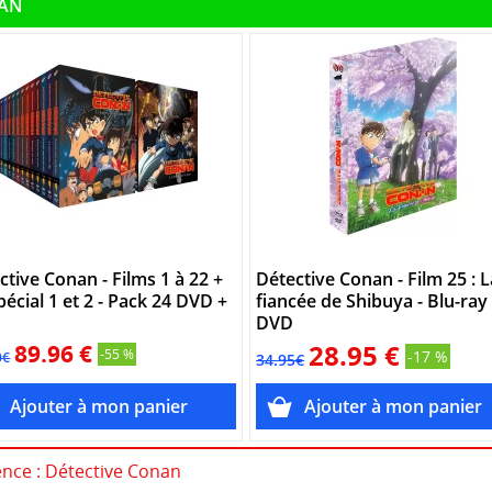
NAN
ctive Conan - Films 1 à 22 +
Détective Conan - Film 25 : L
pécial 1 et 2 - Pack 24 DVD +
fiancée de Shibuya - Blu-ray
DVD
89.96 €
28.95 €
-55 %
-17 %
0€
34.95€
cence : Détective Conan