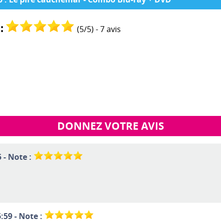
:
(
5
/
5
) -
7
avis
DONNEZ VOTRE AVIS
 - Note :
:59 - Note :