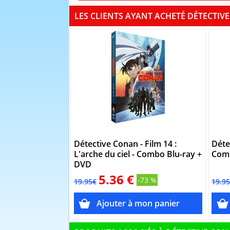
LES CLIENTS AYANT ACHETÉ DÉTECTIVE
Détective Conan - Film 14 :
Déte
L'arche du ciel - Combo Blu-ray +
Comb
DVD
5.36 €
-73 %
19.95€
19.9