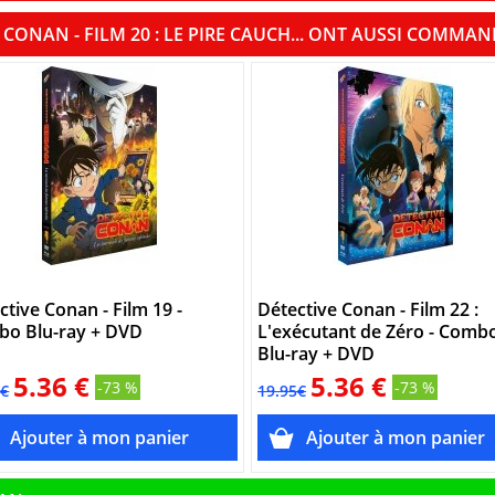
 CONAN - FILM 20 : LE PIRE CAUCH... ONT AUSSI COMMA
ctive Conan - Film 19 -
Détective Conan - Film 22 :
o Blu-ray + DVD
L'exécutant de Zéro - Comb
Blu-ray + DVD
5.36 €
5.36 €
-73 %
-73 %
5€
19.95€