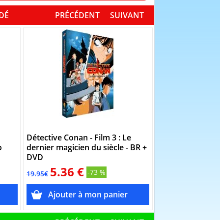
NDÉ
PRÉCÉDENT
SUIVANT
Détective Conan - Film 3 : Le
Détective Conan 
o
dernier magicien du siècle - BR +
Combo Blu-ray 
DVD
5.36 €
5.36 €
-73 %
19.95€
19.95€