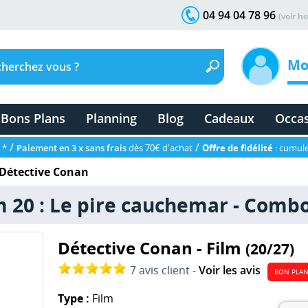
04 94 04 78 96
(voir ho
Mo
Bons Plans
Planning
Blog
Cadeaux
Occa
/
/
 *
Paiement en 3 x sans frais
dès 70€ d'achat
Offre de fidélité
: cumule
Détective Conan
m 20 : Le pire cauchemar - Comb
Détective Conan - Film
(20/27)
7 avis client -
Voir les avis
BON PLA
Type :
Film