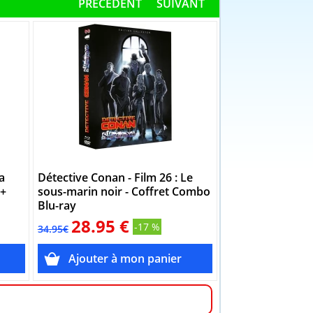
PRÉCÉDENT
SUIVANT
a
Détective Conan - Film 26 : Le
Détective Conan 
 +
sous-marin noir - Coffret Combo
L'étoile à 1 milli
Blu-ray
DVD
28.95 €
16.95 
-17 %
34.95€
19.95€