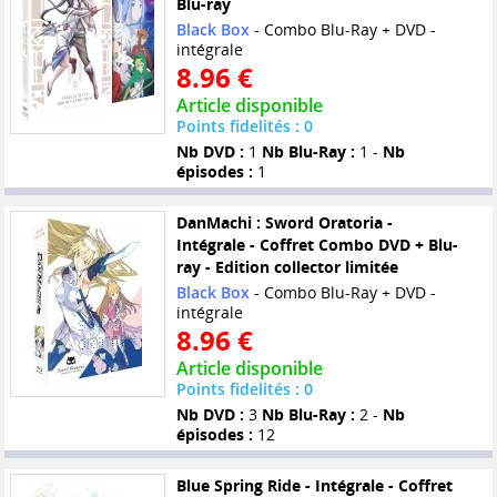
Blu-ray
Black Box
- Combo Blu-Ray + DVD -
intégrale
8.96 €
Article disponible
Points fidelités : 0
Nb DVD :
1
Nb Blu-Ray :
1 -
Nb
épisodes :
1
DanMachi : Sword Oratoria -
Intégrale - Coffret Combo DVD + Blu-
ray - Edition collector limitée
Black Box
- Combo Blu-Ray + DVD -
intégrale
8.96 €
Article disponible
Points fidelités : 0
Nb DVD :
3
Nb Blu-Ray :
2 -
Nb
épisodes :
12
Blue Spring Ride - Intégrale - Coffret