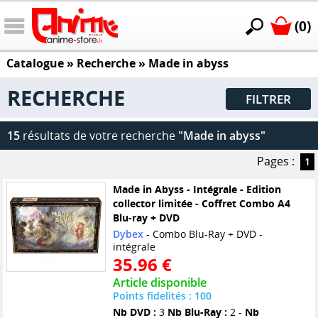
(0)
Catalogue
» Recherche »
Made in abyss
RECHERCHE
FILTRER
15
résultats de votre recherche
"Made in abyss"
Pages :
1
Made in Abyss - Intégrale - Edition
collector limitée - Coffret Combo A4
Blu-ray + DVD
Dybex
- Combo Blu-Ray + DVD -
intégrale
35.96 €
Article disponible
Points fidelités : 100
Nb DVD :
3
Nb Blu-Ray :
2 -
Nb