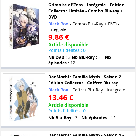
Grimoire of Zero - Intégrale - Edition
Collector Limitée - Combo Blu-ray +
DVD
Black Box
- Combo Blu-Ray + DVD -
intégrale
9.86 €
Article disponible
Points fidelités : 0
Nb DVD :
3
Nb Blu-Ray :
2 -
Nb
épisodes :
12
DanMachi : Familia Myth - Saison 2 -
Edition Collector - Coffret Blu-ray
Black Box
- Coffret Blu-Ray - intégrale
13.46 €
Article disponible
Points fidelités : 0
Nb Blu-Ray :
2 -
Nb épisodes :
12
DanMachi : Familia Myth - Saison 1 -