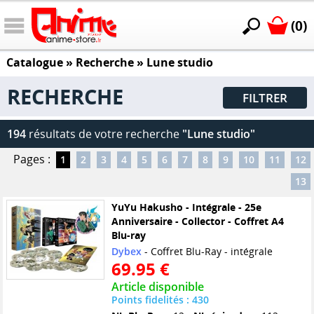
(0)
Catalogue
» Recherche »
Lune studio
RECHERCHE
FILTRER
194
résultats de votre recherche
"Lune studio"
Pages :
1
2
3
4
5
6
7
8
9
10
11
12
13
YuYu Hakusho - Intégrale - 25e
Anniversaire - Collector - Coffret A4
Blu-ray
Dybex
- Coffret Blu-Ray - intégrale
69.95 €
Article disponible
Points fidelités : 430