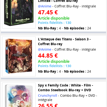
Limitée - Coffret Blu-ray
@Anime
- Coffret Blu-Ray - intégrale
47.45 €
Article disponible
Points fidelités : 130
Nb Blu-Ray :
4 -
Nb épisodes :
24
L'Attaque des Titans - Saison 3 -
Coffret Blu-ray
@Anime
- Coffret Blu-Ray - intégrale
44.85 €
Article disponible
Points fidelités : 130
Nb Blu-Ray :
4 -
Nb épisodes :
24
Spy x Family Code : White - Film -
Combo Steelbook Blu-ray + DVD
Crunchyroll
- Combo Blu-Ray + DVD -
intégrale
26.55 €