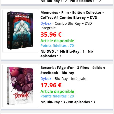
Nb Blu-Ray :
12 -
Nb épisodes :
112
Memories - Film - Edition Collector -
Coffret A4 Combo Blu-ray + DVD
Dybex
- Combo Blu-Ray + DVD -
intégrale
35.96 €
Article disponible
Points fidelités : 70
Nb DVD :
1
Nb Blu-Ray :
1 -
Nb
épisodes :
3
Berserk : l'Âge d'or - 3 films - édition
Steelbook - Blu-ray
Dybex
- Blu-Ray - intégrale
17.96 €
Article disponible
Points fidelités : 20
Nb Blu-Ray :
3 -
Nb épisodes :
3