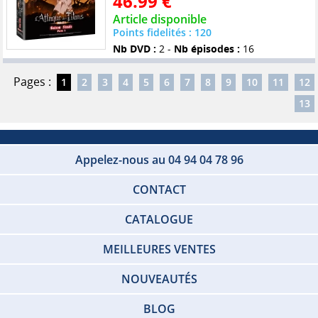
46.99 €
Article disponible
Points fidelités : 120
Nb DVD :
2 -
Nb épisodes :
16
Pages :
1
2
3
4
5
6
7
8
9
10
11
12
13
Appelez-nous au 04 94 04 78 96
CONTACT
CATALOGUE
MEILLEURES VENTES
NOUVEAUTÉS
BLOG