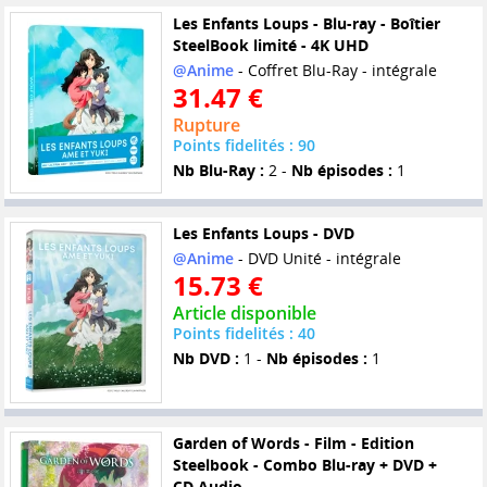
Les Enfants Loups - Blu-ray - Boîtier
SteelBook limité - 4K UHD
@Anime
- Coffret Blu-Ray - intégrale
31.47 €
Rupture
Points fidelités : 90
Nb Blu-Ray :
2 -
Nb épisodes :
1
Les Enfants Loups - DVD
@Anime
- DVD Unité - intégrale
15.73 €
Article disponible
Points fidelités : 40
Nb DVD :
1 -
Nb épisodes :
1
Garden of Words - Film - Edition
Steelbook - Combo Blu-ray + DVD +
CD Audio