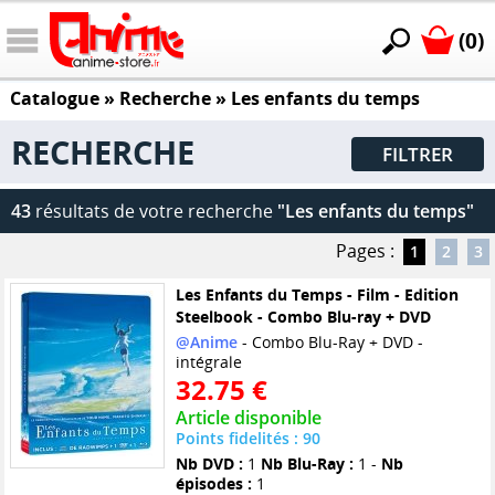
(0)
Catalogue
» Recherche »
Les enfants du temps
RECHERCHE
FILTRER
43
résultats de votre recherche
"Les enfants du temps"
Pages :
1
2
3
Les Enfants du Temps - Film - Edition
Steelbook - Combo Blu-ray + DVD
@Anime
- Combo Blu-Ray + DVD -
intégrale
32.75 €
Article disponible
Points fidelités : 90
Nb DVD :
1
Nb Blu-Ray :
1 -
Nb
épisodes :
1