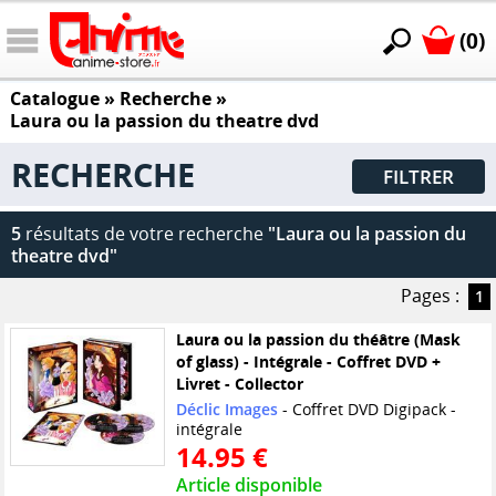
(0)
Catalogue
» Recherche »
Laura ou la passion du theatre dvd
RECHERCHE
FILTRER
5
résultats de votre recherche
"Laura ou la passion du
theatre dvd"
Pages :
1
Laura ou la passion du théâtre (Mask
of glass) - Intégrale - Coffret DVD +
Livret - Collector
Déclic Images
- Coffret DVD Digipack -
intégrale
14.95 €
Article disponible