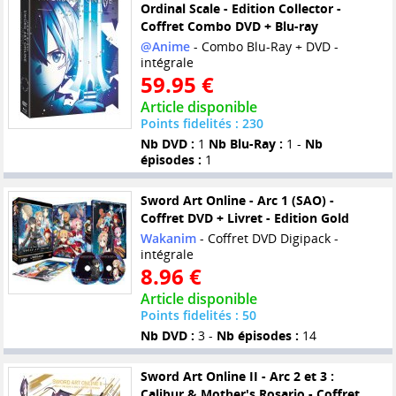
Ordinal Scale - Edition Collector -
Coffret Combo DVD + Blu-ray
@Anime
- Combo Blu-Ray + DVD -
intégrale
59.95 €
Article disponible
Points fidelités : 230
Nb DVD :
1
Nb Blu-Ray :
1 -
Nb
épisodes :
1
Sword Art Online - Arc 1 (SAO) -
Coffret DVD + Livret - Edition Gold
Wakanim
- Coffret DVD Digipack -
intégrale
8.96 €
Article disponible
Points fidelités : 50
Nb DVD :
3 -
Nb épisodes :
14
Sword Art Online II - Arc 2 et 3 :
Calibur & Mother's Rosario - Coffret