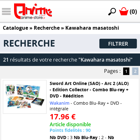
(0)
Catalogue
» Recherche »
Kawahara masatoshi
RECHERCHE
FILTRER
21
résultats de votre recherche
"Kawahara masatoshi"
Pages :
1
2
Sword Art Online (SAO) - Arc 2 (ALO)
- Edition Collector - Combo Blu-ray +
DVD - Réédition
Wakanim
- Combo Blu-Ray + DVD -
intégrale
17.96 €
Article disponible
Points fidelités : 90
Nb DVD :
3
Nb Blu-Ray :
2 -
Nb