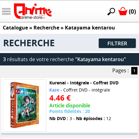
(0)
Catalogue
» Recherche »
Katayama kentarou
RECHERCHE
FILTRER
3
résultats de votre recherche
"Katayama kentarou"
Pages :
1
Kurenai - Intégrale - Coffret DVD
Kaze
- Coffret DVD - intégrale
4.46 €
Article disponible
Points fidelités : 20
Nb DVD :
3 -
Nb épisodes :
12