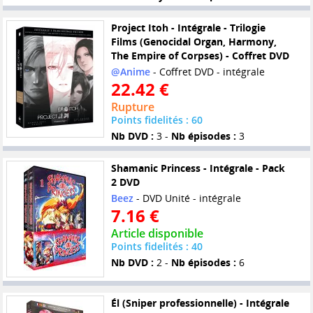
Project Itoh - Intégrale - Trilogie
Films (Genocidal Organ, Harmony,
The Empire of Corpses) - Coffret DVD
@Anime
- Coffret DVD - intégrale
22.42 €
Rupture
Points fidelités : 60
Nb DVD :
3 -
Nb épisodes :
3
Shamanic Princess - Intégrale - Pack
2 DVD
Beez
- DVD Unité - intégrale
7.16 €
Article disponible
Points fidelités : 40
Nb DVD :
2 -
Nb épisodes :
6
Él (Sniper professionnelle) - Intégrale