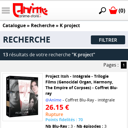
(0)
Catalogue
» Recherche »
K project
RECHERCHE
FILTRER
13
résultats de votre recherche
"K project"
Pages :
1
Project Itoh - Intégrale - Trilogie
Films (Genocidal Organ, Harmony,
The Empire of Corpses) - Coffret Blu-
ray
@Anime
- Coffret Blu-Ray - intégrale
26.15 €
Rupture
Points fidelités : 70
Nb Blu-Ray :
3 -
Nb épisodes :
3