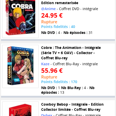
Edition remasterisée
@Anime
- Coffret DVD - intégrale
24.95 €
Rupture
Points fidelités : 40
Nb DVD :
4 -
Nb épisodes :
31
Cobra : The Animation - Intégrale
(Série TV + 6 OAV) - Collector -
Coffret Blu-ray
Kaze
- Coffret Blu-Ray - intégrale
55.96 €
Rupture
Points fidelités : 170
Nb DVD :
1
Nb Blu-Ray :
4 -
Nb
épisodes :
13
Cowboy Bebop - Intégrale - Edition
Collector limitée - Coffret Blu-ray
Dybex
- Coffret Blu-Ray - intégrale