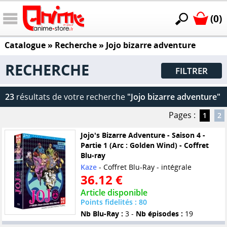
(0)
Catalogue
» Recherche »
Jojo bizarre adventure
RECHERCHE
FILTRER
23
résultats de votre recherche
"Jojo bizarre adventure"
Pages :
1
2
Jojo's Bizarre Adventure - Saison 4 -
Partie 1 (Arc : Golden Wind) - Coffret
Blu-ray
Kaze
- Coffret Blu-Ray - intégrale
36.12 €
Article disponible
Points fidelités : 80
Nb Blu-Ray :
3 -
Nb épisodes :
19