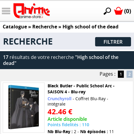
(0)
Catalogue
» Recherche »
High school of the dead
RECHERCHE
FILTRER
17
résultats de votre recherche
"High school of the
dead"
Pages :
1
2
Black Butler - Public School Arc -
SAISON 4 - Blu-ray
Crunchyroll
- Coffret Blu-Ray -
intégrale
42.46 €
Article disponible
Points fidelités : 110
Nb Blu-Ray :
2 -
Nb épisodes :
11