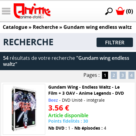
(0)
Catalogue
» Recherche »
Gundam wing endless waltz
RECHERCHE
FILTRER
54
résultats de votre recherche
"Gundam wing endless
waltz"
Pages :
1
2
3
4
Gundam Wing - Endless Waltz - Le
Film + 3 OAV - Anime Legends - DVD
Beez
- DVD Unité - intégrale
3.56 €
Article disponible
Points fidelités : 30
Nb DVD :
1 -
Nb épisodes :
4