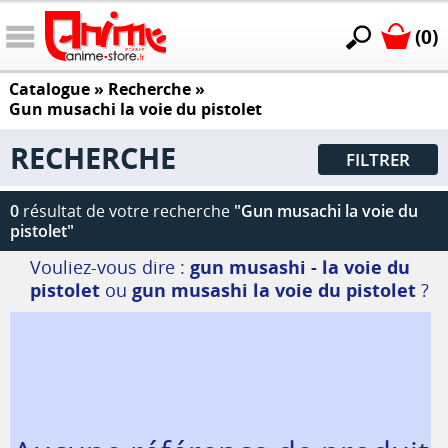
(0)
Catalogue
» Recherche »
Gun musachi la voie du pistolet
RECHERCHE
FILTRER
0
résultat de votre recherche
"Gun musachi la voie du
pistolet"
Vouliez-vous dire :
gun musashi - la voie du
pistolet
ou
gun musashi la voie du pistolet
?