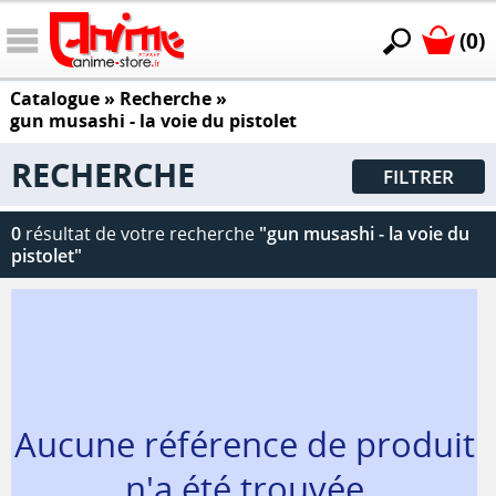
(0)
Catalogue
» Recherche »
gun musashi - la voie du pistolet
RECHERCHE
FILTRER
0
résultat de votre recherche
"gun musashi - la voie du
pistolet"
Aucune référence de produit
n'a été trouvée