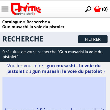
(0)
Catalogue
» Recherche »
Gun musachi la voie du pistolet
RECHERCHE
FILTRER
0
résultat de votre recherche
"Gun musachi la voie du
pistolet"
Vouliez-vous dire :
gun musashi - la voie du
pistolet
ou
gun musashi la voie du pistolet
?