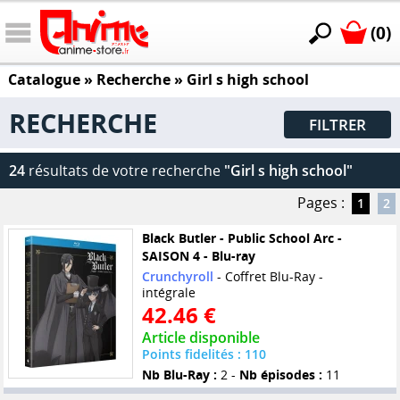
(0)
Catalogue
» Recherche »
Girl s high school
RECHERCHE
FILTRER
24
résultats de votre recherche
"Girl s high school"
Pages :
1
2
Black Butler - Public School Arc -
SAISON 4 - Blu-ray
Crunchyroll
- Coffret Blu-Ray -
intégrale
42.46 €
Article disponible
Points fidelités : 110
Nb Blu-Ray :
2 -
Nb épisodes :
11