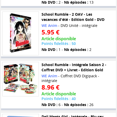
Nb DVD :
2 -
Nb épisodes :
13
School Rumble - 2 OAV - Les
vacances d'été - Edition Gold - DVD
WE Anim
- DVD Unité - intégrale
5.95 €
Article disponible
Points fidelités : 50
Nb DVD :
1 -
Nb épisodes :
2
School Rumble - Intégrale Saison 2 -
Coffret DVD + Livret - Edition Gold
WE Anim
- Coffret DVD Digipack -
intégrale
8.96 €
Article disponible
Points fidelités : 40
Nb DVD :
6 -
Nb épisodes :
26
Deji Meets Girl - Intégrale - Blu-ray