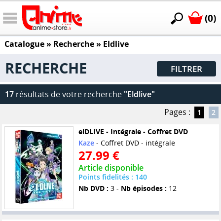
(0)
Catalogue
» Recherche »
Eldlive
RECHERCHE
FILTRER
17
résultats de votre recherche
"Eldlive"
Pages :
1
2
elDLIVE - Intégrale - Coffret DVD
Kaze
- Coffret DVD - intégrale
27.99 €
Article disponible
Points fidelités : 140
Nb DVD :
3 -
Nb épisodes :
12