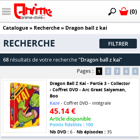
(0)
Catalogue
» Recherche »
Dragon ball z kai
RECHERCHE
FILTRER
68
résultats de votre recherche
"Dragon ball z kai"
Pages :
1
2
3
4
5
Dragon Ball Z Kai - Partie 3 - Collector
- Coffret DVD - Arc Great Saiyaman,
Boo
Kaze
- Coffret DVD - intégrale
45.14 €
Article disponible
Points fidelités : 100
Nb DVD :
6 -
Nb épisodes :
35