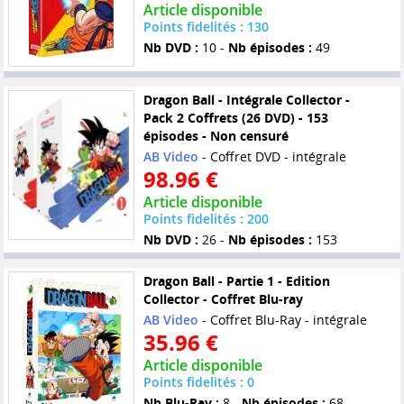
Article disponible
Points fidelités : 130
Nb DVD :
10 -
Nb épisodes :
49
Dragon Ball - Intégrale Collector -
Pack 2 Coffrets (26 DVD) - 153
épisodes - Non censuré
AB Video
- Coffret DVD - intégrale
98.96 €
Article disponible
Points fidelités : 200
Nb DVD :
26 -
Nb épisodes :
153
Dragon Ball - Partie 1 - Edition
Collector - Coffret Blu-ray
AB Video
- Coffret Blu-Ray - intégrale
35.96 €
Article disponible
Points fidelités : 0
Nb Blu-Ray :
8 -
Nb épisodes :
68