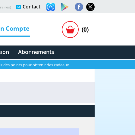
Contact
raires)
n Compte
(0)
sion
Abonnements
z des points pour obtenir des cadeaux