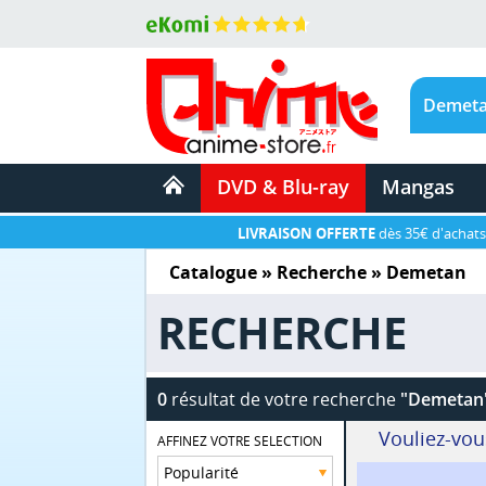
DVD & Blu-ray
Mangas
LIVRAISON OFFERTE
dès 35€ d'achats
Catalogue
» Recherche »
Demetan
RECHERCHE
0
résultat de votre recherche
"Demetan
Vouliez-vou
AFFINEZ VOTRE SELECTION