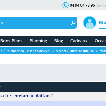
04 94 04 78 96
(voir ho
Mo
Bons Plans
Planning
Blog
Cadeaux
Occa
/
/
 *
Paiement en 3 x sans frais
dès 70€ d'achat
Offre de fidélité
: cumule
"
s dire :
meian
ou
daitan
?