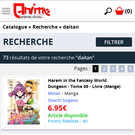
(0)
Catalogue
» Recherche »
daitan
RECHERCHE
FILTRER
73
résultats de votre recherche
"daitan"
Pages :
1
2
3
4
5
Harem in the Fantasy World
Dungeon - Tome 06 - Livre (Manga)
Meian
- Manga
Shachi Sogano
6.95€
Article disponible
Points fidelités : 40