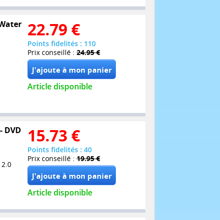
 Water
22.79
€
Points fidelités : 110
Prix conseillé :
24.95 €
Article disponible
 - DVD
15.73
€
Points fidelités : 40
Prix conseillé :
19.95 €
 2.0
Article disponible