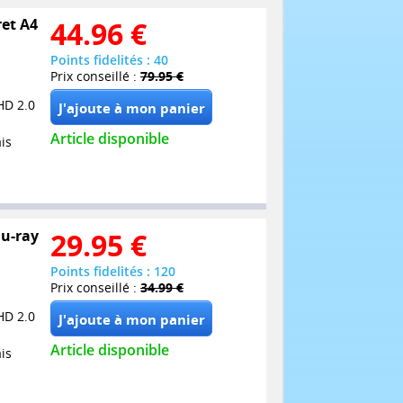
ret A4
44.96
€
Points fidelités : 40
Prix conseillé :
79.95 €
HD 2.0
Article disponible
is
lu-ray
29.95
€
Points fidelités : 120
Prix conseillé :
34.99 €
HD 2.0
Article disponible
is