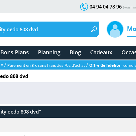
04 94 04 78 96
(voir ho
Mo
Bons Plans
Planning
Blog
Cadeaux
Occa
/
/
 *
Paiement en 3 x sans frais
dès 70€ d'achat
Offre de fidélité
: cumule
oedo 808 dvd
city oedo 808 dvd"