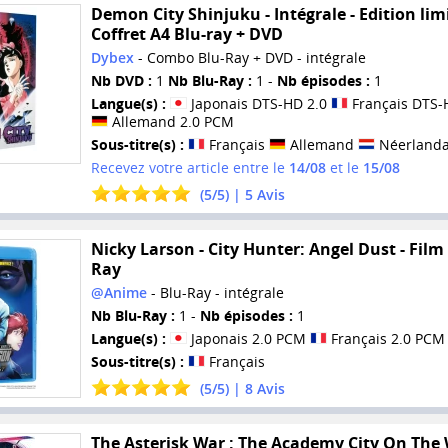
Demon City Shinjuku - Intégrale - Edition limi
Coffret A4 Blu-ray + DVD
Dybex
- Combo Blu-Ray + DVD - intégrale
Nb DVD :
1
Nb Blu-Ray :
1 -
Nb épisodes :
1
Langue(s) :
Japonais DTS-HD 2.0
Français DTS-
Allemand 2.0 PCM
Sous-titre(s) :
Français
Allemand
Néerlanda
Recevez votre article entre le
14/08
et le
15/08
(
5
/
5
) |
5
Avis
Nicky Larson - City Hunter: Angel Dust - Film 
Ray
@Anime
- Blu-Ray - intégrale
Nb Blu-Ray :
1 -
Nb épisodes :
1
Langue(s) :
Japonais 2.0 PCM
Français 2.0 PCM
Sous-titre(s) :
Français
(
5
/
5
) |
8
Avis
The Asterisk War : The Academy City On The