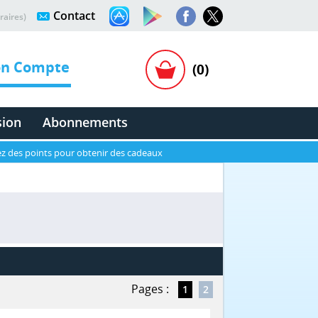
Contact
raires)
n Compte
(0)
sion
Abonnements
z des points pour obtenir des cadeaux
Pages :
1
2