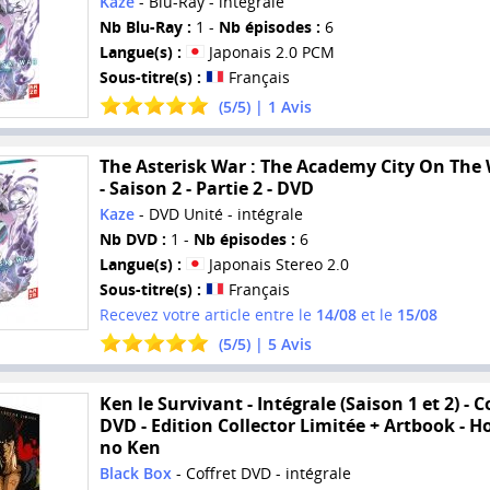
Kaze
- Blu-Ray - intégrale
Nb Blu-Ray :
1 -
Nb épisodes :
6
Langue(s) :
Japonais 2.0 PCM
Sous-titre(s) :
Français
(
5
/
5
) |
1
Avis
The Asterisk War : The Academy City On The
- Saison 2 - Partie 2 - DVD
Kaze
- DVD Unité - intégrale
Nb DVD :
1 -
Nb épisodes :
6
Langue(s) :
Japonais Stereo 2.0
Sous-titre(s) :
Français
Recevez votre article entre le
14/08
et le
15/08
(
5
/
5
) |
5
Avis
Ken le Survivant - Intégrale (Saison 1 et 2) - C
DVD - Edition Collector Limitée + Artbook - 
no Ken
Black Box
- Coffret DVD - intégrale