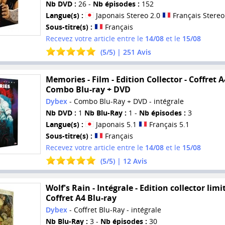
Nb DVD :
26 -
Nb épisodes :
152
Langue(s) :
Japonais Stereo 2.0
Français Stereo
Sous-titre(s) :
Français
Recevez votre article entre le
14/08
et le
15/08
(
5
/
5
) |
251
Avis
Memories - Film - Edition Collector - Coffret A
Combo Blu-ray + DVD
Dybex
- Combo Blu-Ray + DVD - intégrale
Nb DVD :
1
Nb Blu-Ray :
1 -
Nb épisodes :
3
Langue(s) :
Japonais 5.1
Français 5.1
Sous-titre(s) :
Français
Recevez votre article entre le
14/08
et le
15/08
(
5
/
5
) |
12
Avis
Wolf's Rain - Intégrale - Edition collector limit
Coffret A4 Blu-ray
Dybex
- Coffret Blu-Ray - intégrale
Nb Blu-Ray :
3 -
Nb épisodes :
30