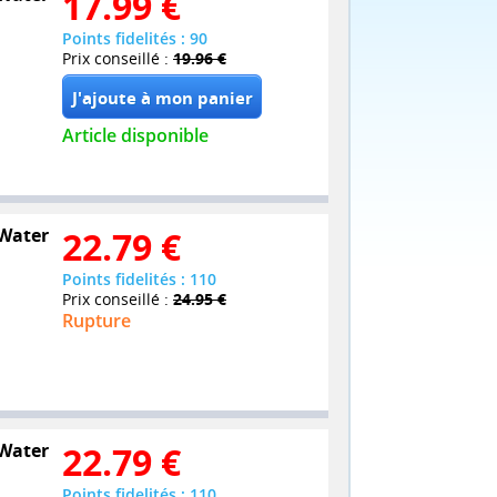
17.99
€
Points fidelités : 90
Prix conseillé :
19.96 €
Article disponible
 Water
22.79
€
Points fidelités : 110
Prix conseillé :
24.95 €
Rupture
 Water
22.79
€
Points fidelités : 110