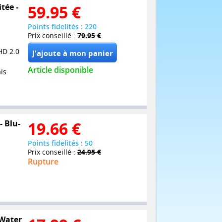
tée -
59.95
€
Points fidelités : 220
Prix conseillé :
79.95 €
HD 2.0
Article disponible
is
- Blu-
19.66
€
Points fidelités : 50
Prix conseillé :
24.95 €
Rupture
 Water