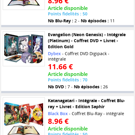
8.96 €
Article disponible
Points fidelités : 50
Nb Blu-Ray :
2 -
Nb épisodes :
11
Evangelion (Neon Genesis) - Intégrale
(Platinum) - Coffret DVD + Livret -
Edition Gold
Dybex
- Coffret DVD Digipack -
intégrale
11.66 €
Article disponible
Points fidelités : 70
Nb DVD :
7 -
Nb épisodes :
26
Katanagatari - Intégrale - Coffret Blu-
ray + Livret - Edition Saphir
Black Box
- Coffret Blu-Ray - intégrale
8.96 €
Article disponible
Points fidelités : 50