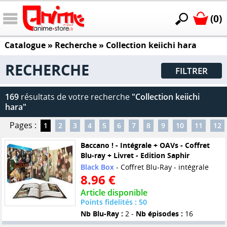
(0)
Catalogue
» Recherche »
Collection keiichi hara
RECHERCHE
FILTRER
169
résultats de votre recherche
"Collection keiichi
hara"
Pages :
1
2
3
4
5
6
7
8
9
10
11
12
Baccano ! - Intégrale + OAVs - Coffret
Blu-ray + Livret - Edition Saphir
Black Box
- Coffret Blu-Ray - intégrale
8.96 €
Article disponible
Points fidelités : 50
Nb Blu-Ray :
2 -
Nb épisodes :
16