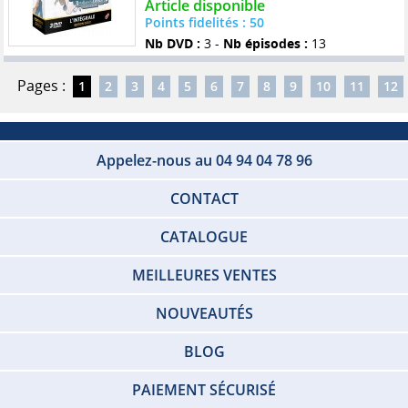
Article disponible
Points fidelités : 50
Nb DVD :
3 -
Nb épisodes :
13
Pages :
1
2
3
4
5
6
7
8
9
10
11
12
Appelez-nous au 04 94 04 78 96
CONTACT
CATALOGUE
MEILLEURES VENTES
NOUVEAUTÉS
BLOG
PAIEMENT SÉCURISÉ