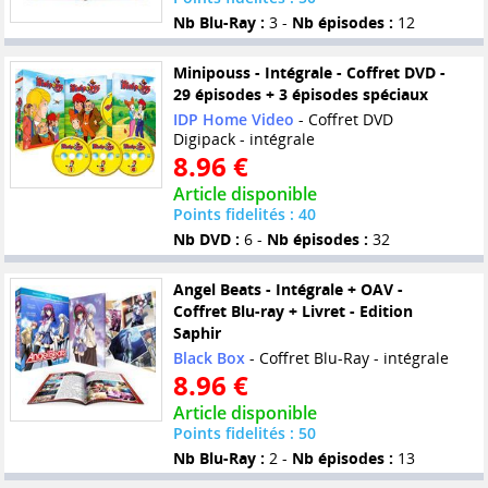
Nb Blu-Ray :
3 -
Nb épisodes :
12
Minipouss - Intégrale - Coffret DVD -
29 épisodes + 3 épisodes spéciaux
IDP Home Video
- Coffret DVD
Digipack - intégrale
8.96 €
Article disponible
Points fidelités : 40
Nb DVD :
6 -
Nb épisodes :
32
Angel Beats - Intégrale + OAV -
Coffret Blu-ray + Livret - Edition
Saphir
Black Box
- Coffret Blu-Ray - intégrale
8.96 €
Article disponible
Points fidelités : 50
Nb Blu-Ray :
2 -
Nb épisodes :
13