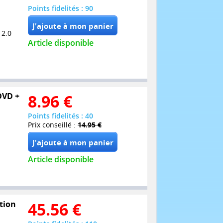
Points fidelités : 90
 2.0
Article disponible
 DVD +
8.96
€
Points fidelités : 40
Prix conseillé :
14.95 €
Article disponible
ition
45.56
€