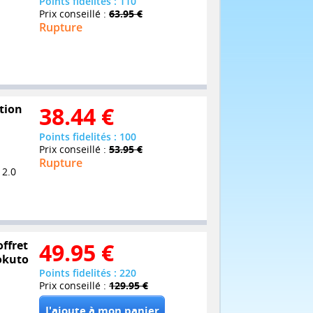
Points fidelités : 110
Prix conseillé :
63.95 €
Rupture
ition
38.44
€
Points fidelités : 100
Prix conseillé :
53.95 €
Rupture
 2.0
offret
49.95
€
Hokuto
Points fidelités : 220
Prix conseillé :
129.95 €