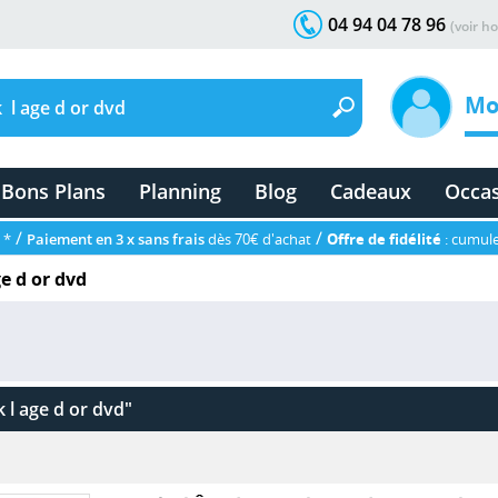
04 94 04 78 96
(voir ho
Mo
Bons Plans
Planning
Blog
Cadeaux
Occa
/
/
 *
Paiement en 3 x sans frais
dès 70€ d'achat
Offre de fidélité
: cumule
ge d or dvd
 l age d or dvd"