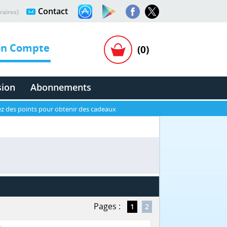
Contact
raires)
n Compte
(0)
sion
Abonnements
z des points pour obtenir des cadeaux
Pages :
1
2