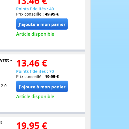
13.46
€
Points fidelités : 40
Prix conseillé :
49.95 €
Article disponible
vret -
13.46
€
Points fidelités : 70
Prix conseillé :
19.95 €
 2.0
Article disponible
t -
19.95
€