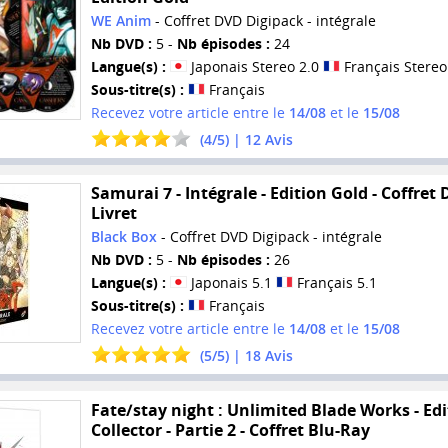
WE Anim
- Coffret DVD Digipack - intégrale
Nb DVD :
5 -
Nb épisodes :
24
Langue(s) :
Japonais Stereo 2.0
Français Stereo
Sous-titre(s) :
Français
Recevez votre article entre le
14/08
et le
15/08
(
4
/
5
) |
12
Avis
Samurai 7 - Intégrale - Edition Gold - Coffret
Livret
Black Box
- Coffret DVD Digipack - intégrale
Nb DVD :
5 -
Nb épisodes :
26
Langue(s) :
Japonais 5.1
Français 5.1
Sous-titre(s) :
Français
Recevez votre article entre le
14/08
et le
15/08
(
5
/
5
) |
18
Avis
Fate/stay night : Unlimited Blade Works - Ed
Collector - Partie 2 - Coffret Blu-Ray