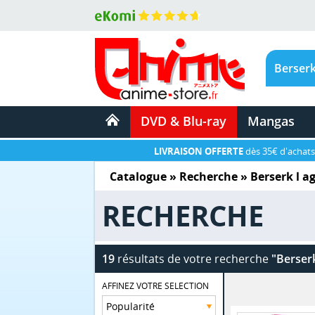
DVD & Blu-ray
Mangas
LIVRAISON OFFERTE
dès 35€ d'achats
Catalogue
» Recherche »
Berserk l a
RECHERCHE
19
résultats de votre recherche
"Berserk
AFFINEZ VOTRE SELECTION