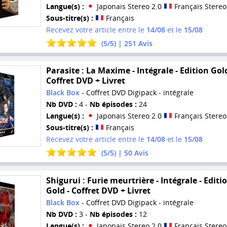
Langue(s) :
Japonais Stereo 2.0
Français Stereo
Sous-titre(s) :
Français
Recevez votre article entre le
14/08
et le
15/08
(
5
/
5
) |
251
Avis
Parasite : La Maxime - Intégrale - Edition Gold
Coffret DVD + Livret
Black Box
- Coffret DVD Digipack - intégrale
Nb DVD :
4 -
Nb épisodes :
24
Langue(s) :
Japonais Stereo 2.0
Français Stereo
Sous-titre(s) :
Français
Recevez votre article entre le
14/08
et le
15/08
(
5
/
5
) |
50
Avis
Shigurui : Furie meurtrière - Intégrale - Editi
Gold - Coffret DVD + Livret
Black Box
- Coffret DVD Digipack - intégrale
Nb DVD :
3 -
Nb épisodes :
12
Langue(s) :
Japonais Stereo 2.0
Français Stereo