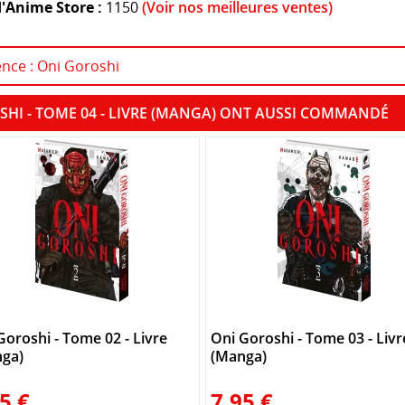
'Anime Store :
1150
(Voir nos meilleures ventes)
ence : Oni Goroshi
SHI - TOME 04 - LIVRE (MANGA) ONT AUSSI COMMANDÉ
Goroshi - Tome 02 - Livre
Oni Goroshi - Tome 03 - Livr
ga)
(Manga)
5 €
7.95 €