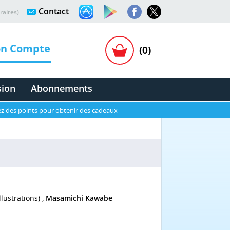
Contact
raires)
n Compte
(0)
sion
Abonnements
z des points pour obtenir des cadeaux
llustrations) ,
Masamichi Kawabe