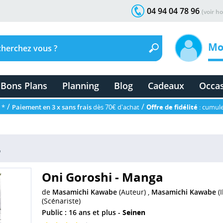
04 94 04 78 96
(voir ho
Mo
Bons Plans
Planning
Blog
Cadeaux
Occa
/
/
 *
Paiement en 3 x sans frais
dès 70€ d'achat
Offre de fidélité
: cumule
4
Oni Goroshi - Manga
de
Masamichi Kawabe
(Auteur) ,
Masamichi Kawabe
(I
(Scénariste)
Public : 16 ans et plus -
Seinen