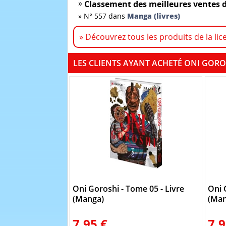
»
Classement des meilleures ventes d
»
N° 557 dans
Manga (livres)
» Découvrez tous les produits de la lic
LES CLIENTS AYANT ACHETÉ ONI GORO
Oni Goroshi - Tome 05 - Livre
Oni 
(Manga)
(Man
7.95 €
7.9