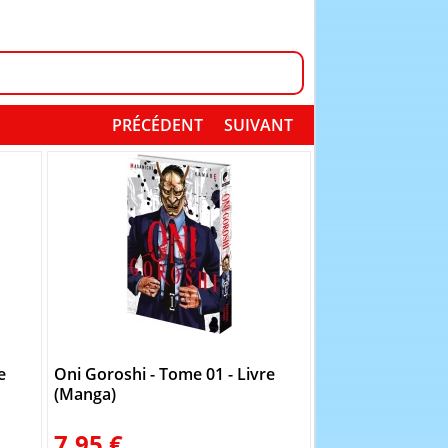
PRÉCÉDENT
SUIVANT
e
Oni Goroshi - Tome 01 - Livre
Oni Goroshi - To
(Manga)
(Manga)
7.95 €
7.95 €