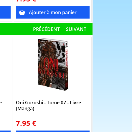
PRÉCÉDENT
SUIVANT
e
Oni Goroshi - Tome 07 - Livre
Oni Goroshi - To
(Manga)
(Manga)
7.95 €
7.95 €