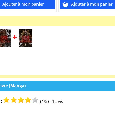
I
Livre (Manga)
:
(
4
/
5
) -
1
avis