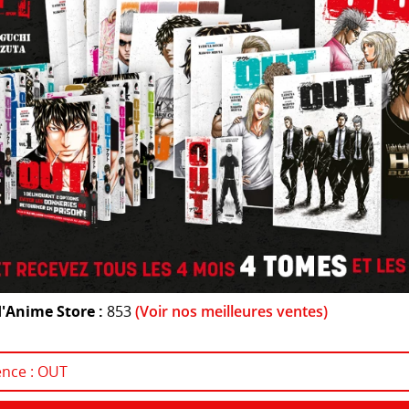
'Anime Store :
853
(Voir nos meilleures ventes)
ence : OUT