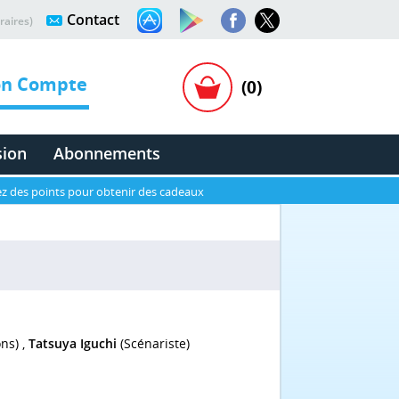
Contact
raires)
n Compte
(0)
sion
Abonnements
z des points pour obtenir des cadeaux
ons) ,
Tatsuya Iguchi
(Scénariste)