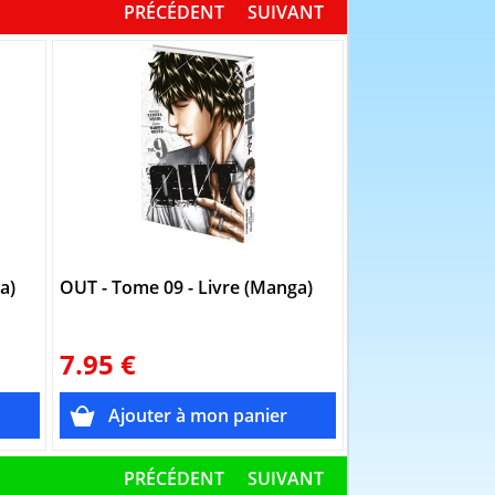
PRÉCÉDENT
SUIVANT
a)
OUT - Tome 09 - Livre (Manga)
OUT - Tome 13 -
7.95 €
7.95 €
PRÉCÉDENT
SUIVANT