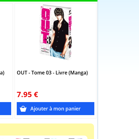
a)
OUT - Tome 03 - Livre (Manga)
OUT - Tome 04 -
7.95 €
7.95 €