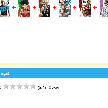
anga)
:
(
0
/
5
) -
0
avis