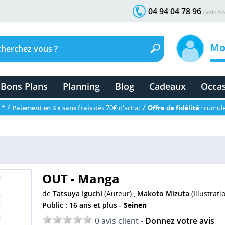
04 94 04 78 96
(voir ho
Mo
Bons Plans
Planning
Blog
Cadeaux
Occa
/
/
 *
Paiement en 3 x sans frais
dès 70€ d'achat
Offre de fidélité
: cumule
OUT - Manga
de
Tatsuya Iguchi
(Auteur) ,
Makoto Mizuta
(Illustrati
Public : 16 ans et plus -
Seinen
0 avis client -
Donnez votre avis