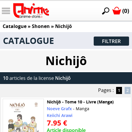
(0)
Catalogue
»
Shonen
»
Nichijô
CATALOGUE
FILTRER
Nichijô
10
articles de la license
Nichijô
Pages :
1
2
Nichijô - Tome 10 - Livre (Manga)
Noeve Grafx
- Manga
Keiichi Arawi
7.95 €
Article disponible