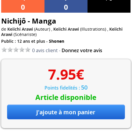
0
0
Nichijô - Manga
de
Keiichi Arawi
(Auteur) ,
Keiichi Arawi
(Illustrations) ,
Keiichi
Arawi
(Scénariste)
Public : 12 ans et plus -
Shonen
0 avis client -
Donnez votre avis
7.95
€
50
Points fidelités :
Article disponible