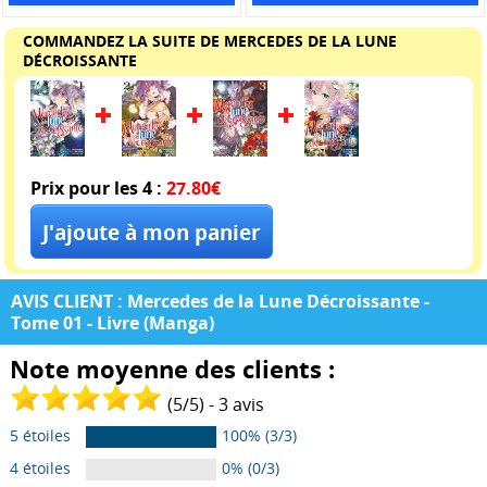
COMMANDEZ LA SUITE DE MERCEDES DE LA LUNE
DÉCROISSANTE
Prix pour les 4 :
27.80€
AVIS CLIENT : Mercedes de la Lune Décroissante -
Tome 01 - Livre (Manga)
Note moyenne des clients :
(
5
/
5
) -
3
avis
5 étoiles
100% (3/3)
4 étoiles
0% (0/3)