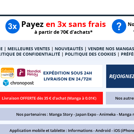
Payez
en 3x sans frais
No
à partir de 70€ d'achats*
E
|
MEILLEURES VENTES
|
NOUVEAUTÉS
|
VENDRE NOS MANGA
ITIQUE DE CONFIDENTIALITÉ
|
POLITIQUE DES COOKIES
|
PRÉFÉ
REJOIGNEZ
Livraison OFFERTE dès 35 € d'achat (Manga à 0.01€)
Nos autres
Nos partenaires :
Manga Story
-
Japan Expo
-
Animeka
-
Manga 
Application mobile et tablette :
Informations
-
Android
-
iOS (iPhone