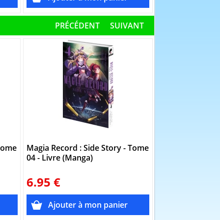
PRÉCÉDENT
SUIVANT
 Tome
Magia Record : Side Story - Tome
Magia Record : S
04 - Livre (Manga)
03 - Livre (Mang
6.95 €
6.95 €