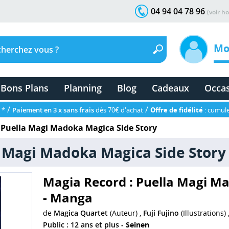
04 94 04 78 96
(voir ho
Mo
Bons Plans
Planning
Blog
Cadeaux
Occa
/
/
 *
Paiement en 3 x sans frais
dès 70€ d'achat
Offre de fidélité
: cumule
 Puella Magi Madoka Magica Side Story
a Magi Madoka Magica Side Story
Magia Record : Puella Magi M
- Manga
de
Magica Quartet
(Auteur) ,
Fuji Fujino
(Illustrations) 
Public : 12 ans et plus -
Seinen