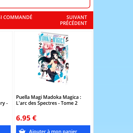
SSI COMMANDÉ
SUIVANT
PRÉCÉDENT
Puella Magi Madoka Magica :
Puella Magi Mad
ry -
L'arc des Spectres - Tome 2
L'arc des Spectr
6.95 €
6.95 €