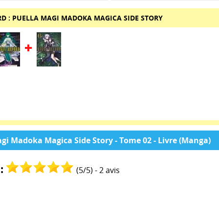
D : PUELLA MAGI MADOKA MAGICA SIDE STORY
agi Madoka Magica Side Story - Tome 02 - Livre (Manga)
:
(
5
/
5
) -
2
avis