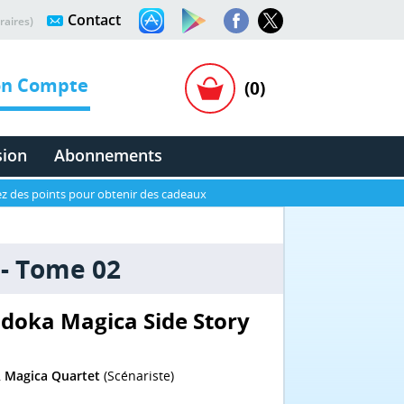
Contact
raires)
n Compte
(0)
sion
Abonnements
z des points pour obtenir des cadeaux
 - Tome 02
adoka Magica Side Story
,
Magica Quartet
(Scénariste)