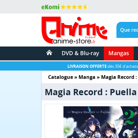
DVD & Blu-ray
Mangas
LIVRAISON OFFERTE
dès 35€ d'achats
Catalogue
»
Manga
»
Magia Record :
Magia Record : Puell