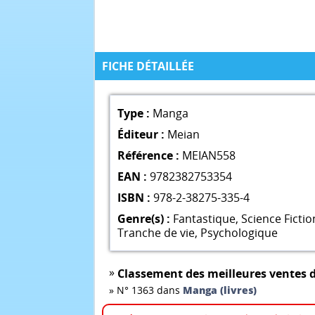
FICHE DÉTAILLÉE
Type :
Manga
Éditeur :
Meian
Référence :
MEIAN558
EAN :
9782382753354
ISBN :
978-2-38275-335-4
Genre(s) :
Fantastique
,
Science Fictio
Tranche de vie
,
Psychologique
»
Classement des meilleures ventes d
»
N° 1363 dans
Manga (livres)