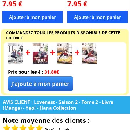
7.95 €
7.95 €
COMMANDEZ TOUS LES PRODUITS DISPONIBLE DE CETTE
LICENCE
Prix pour les 4 :
31.80€
AVIS CLIENT : Lovenest - Saison 2 - Tome 2 - Livre
(Manga) - Yaoi - Hana Collection
Note moyenne des clients :
(
5
/
5
) -
1
avis