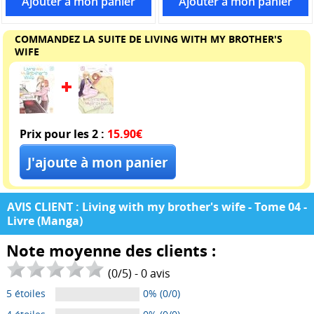
COMMANDEZ LA SUITE DE LIVING WITH MY BROTHER'S
WIFE
Prix pour les 2 :
15.90€
AVIS CLIENT : Living with my brother's wife - Tome 04 -
Livre (Manga)
Note moyenne des clients :
(
0
/
5
) -
0
avis
5 étoiles
0% (0/0)