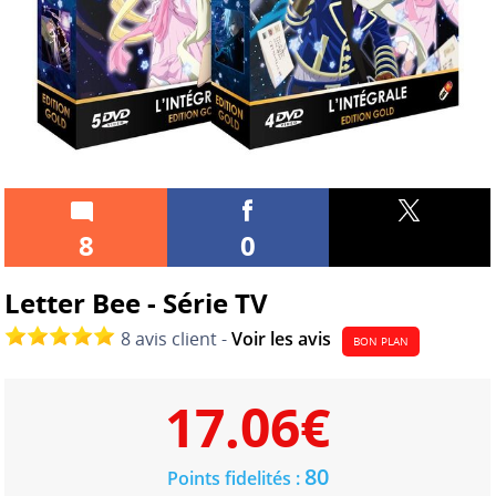
8
0
Letter Bee - Série TV
8 avis client -
Voir les avis
BON PLAN
17.06
€
80
Points fidelités :