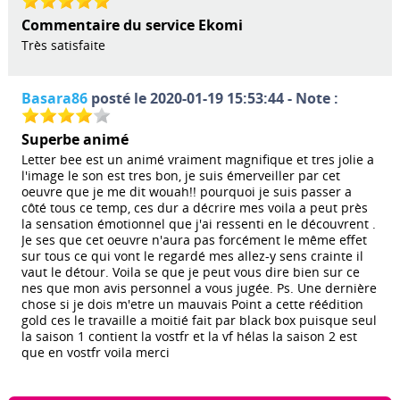
Commentaire du service Ekomi
Très satisfaite
Basara86
posté le 2020-01-19 15:53:44 - Note :
Superbe animé
Letter bee est un animé vraiment magnifique et tres jolie a
l'image le son est tres bon, je suis émerveiller par cet
oeuvre que je me dit wouah!! pourquoi je suis passer a
côté tous ce temp, ces dur a décrire mes voila a peut près
la sensation émotionnel que j'ai ressenti en le découvrent .
Je ses que cet oeuvre n'aura pas forcément le même effet
sur tous ce qui vont le regardé mes allez-y sens crainte il
vaut le détour. Voila se que je peut vous dire bien sur ce
nes que mon avis personnel a vous jugée. Ps. Une dernière
chose si je dois m'etre un mauvais Point a cette réédition
gold ces le travaille a moitié fait par black box puisque seul
la saison 1 contient la vostfr et la vf hélas la saison 2 est
que en vostfr voila merci