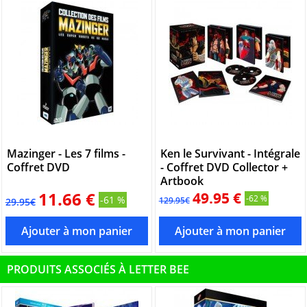
Mazinger - Les 7 films -
Ken le Survivant - Intégrale
Coffret DVD
- Coffret DVD Collector +
Artbook
11.66 €
49.95 €
-62 %
-61 %
129.95€
29.95€
PRODUITS ASSOCIÉS À LETTER BEE