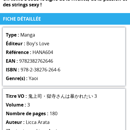
des strings sexy !
FICHE DÉTAILLÉE
Type :
Manga
Éditeur :
Boy's Love
Référence :
HANA604
EAN :
9782382762646
ISBN :
978-2-38276-264-6
Genre(s) :
Yaoi
Titre VO :
鬼上司・獄寺さんは暴かれたい 3
Volume :
3
Nombre de pages :
180
Auteur :
Licca Arata