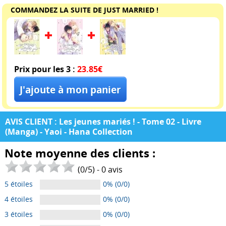
COMMANDEZ LA SUITE DE JUST MARRIED !
Prix pour les 3 :
23.85€
AVIS CLIENT : Les jeunes mariés ! - Tome 02 - Livre
(Manga) - Yaoi - Hana Collection
Note moyenne des clients :
(
0
/
5
) -
0
avis
5 étoiles
0% (0/0)
4 étoiles
0% (0/0)
3 étoiles
0% (0/0)