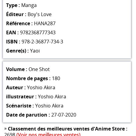
Type :
Manga
Éditeur :
Boy's Love
Référence :
HANA287
EAN :
9782368777343
ISBN :
978-2-36877-734-3
Genre(s) :
Yaoi
Volume :
One Shot
Nombre de pages :
180
Auteur :
Yoshio Akira
illustrateur :
Yoshio Akira
Scénariste :
Yoshio Akira
Date de parution :
27-07-2020
»
Classement des meilleures ventes d'Anime Store :
2698
(Voir nos meilleures ventes)