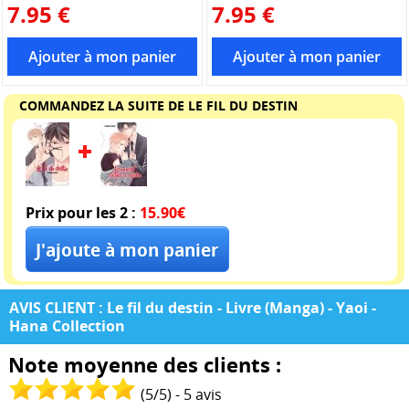
7.95 €
7.95 €
COMMANDEZ LA SUITE DE LE FIL DU DESTIN
Prix pour les 2 :
15.90€
AVIS CLIENT : Le fil du destin - Livre (Manga) - Yaoi -
Hana Collection
Note moyenne des clients :
(
5
/
5
) -
5
avis