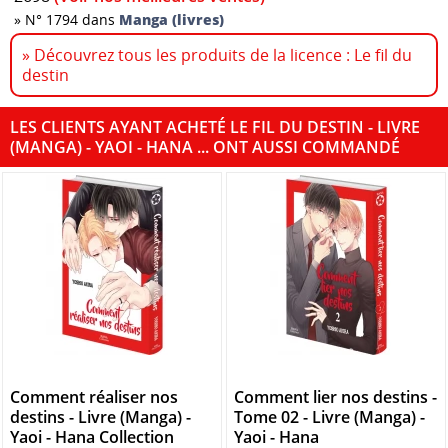
»
N° 1794 dans
Manga (livres)
» Découvrez tous les produits de la licence : Le fil du
destin
LES CLIENTS AYANT ACHETÉ LE FIL DU DESTIN - LIVRE
(MANGA) - YAOI - HANA ... ONT AUSSI COMMANDÉ
Comment réaliser nos
Comment lier nos destins -
destins - Livre (Manga) -
Tome 02 - Livre (Manga) -
Yaoi - Hana Collection
Yaoi - Hana