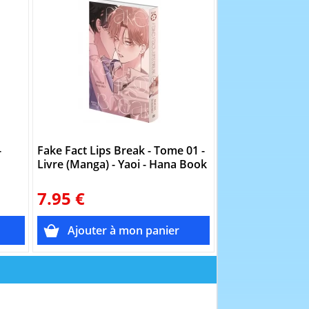
-
Fake Fact Lips Break - Tome 01 -
Fake Fact Lips B
Livre (Manga) - Yaoi - Hana Book
Livre (Manga) - 
7.95 €
7.95 €