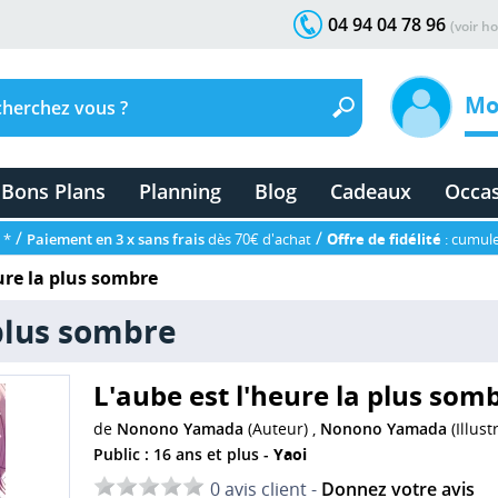
04 94 04 78 96
(voir ho
Mo
Bons Plans
Planning
Blog
Cadeaux
Occa
/
/
 *
Paiement en 3 x sans frais
dès 70€ d'achat
Offre de fidélité
: cumule
ure la plus sombre
 plus sombre
L'aube est l'heure la plus som
de
Nonono Yamada
(Auteur) ,
Nonono Yamada
(Illust
Public : 16 ans et plus -
Yaoi
0 avis client -
Donnez votre avis