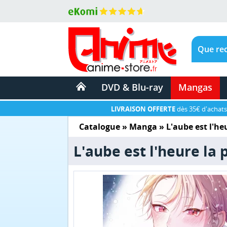
DVD & Blu-ray
Mangas
LIVRAISON OFFERTE
dès 35€ d'achats
Catalogue
»
Manga
»
L'aube est l'he
L'aube est l'heure la