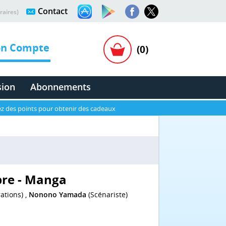
Contact
raires)
n Compte
(0)
sion
Abonnements
z des points pour obtenir des cadeaux
bre - Manga
rations) ,
Nonono Yamada
(Scénariste)