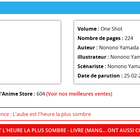
Volume :
One Shot
Nombre de pages :
224
Auteur :
Nonono Yamada
illustrateur :
Nonono Ya
Scénariste :
Nonono Yam
Date de parution :
25-02-
'Anime Store :
604
(Voir nos meilleures ventes)
ence : L'aube est l'heure la plus sombre
T L'HEURE LA PLUS SOMBRE - LIVRE (MANG... ONT AUSS