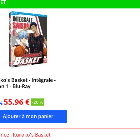
KET
ko's Basket - Intégrale -
on 1 - Blu-Ray
55.96 €
-20 %
5€
ence : Kuroko's Basket