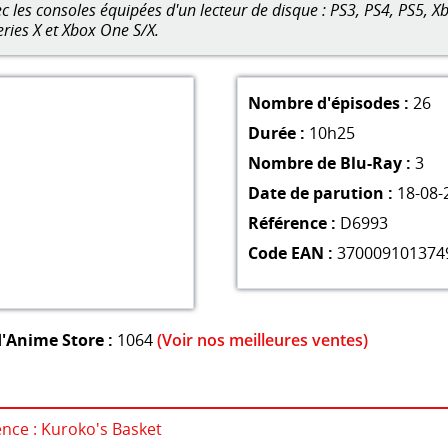
 les consoles équipées d'un lecteur de disque : PS3, PS4, PS5, Xb
eries X et Xbox One S/X.
Nombre d'épisodes :
26
Durée :
10h25
Nombre de Blu-Ray :
3
Date de parution :
18-08-
Référence :
D6993
Code EAN :
370009101374
'Anime Store :
1064
(Voir nos meilleures ventes)
ence : Kuroko's Basket