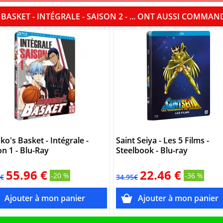
BASKET - INTÉGRALE - SAISON 2 - ... ONT AUSSI COMMAN
ko's Basket - Intégrale -
Saint Seiya - Les 5 Films -
on 1 - Blu-Ray
Steelbook - Blu-ray
55.96 €
22.46 €
-20 %
-36 %
5€
34.95€