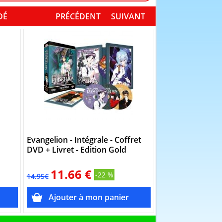
DÉ
PRÉCÉDENT
SUIVANT
Evangelion - Intégrale - Coffret
Yu Yu Hakusho - 
DVD + Livret - Edition Gold
2 Coffrets Blu-r
11.66 €
44.96 
-22 %
14.95€
99.90€