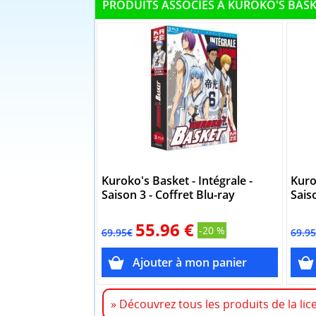
PRODUITS ASSOCIÉS À KUROKO'S BAS
Kuroko's Basket - Intégrale -
Kuro
Saison 3 - Coffret Blu-ray
Sais
55.96 €
-20 %
69.95€
69.9
» Découvrez tous les produits de la lic