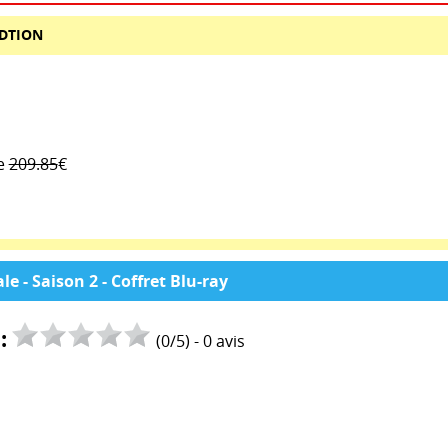
ÉDTION
de
209.85
€
e - Saison 2 - Coffret Blu-ray
:
(
0
/
5
) -
0
avis