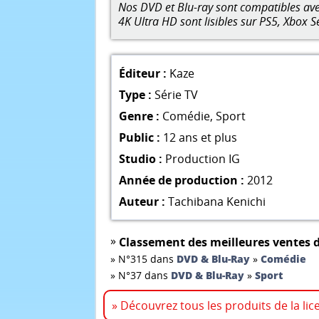
Nos DVD et Blu-ray sont compatibles avec
4K Ultra HD sont lisibles sur PS5, Xbox S
Éditeur :
Kaze
Type :
Série TV
Genre :
Comédie
,
Sport
Public :
12 ans et plus
Studio :
Production IG
Année de production :
2012
Auteur :
Tachibana Kenichi
»
Classement des meilleures ventes d
»
N°315 dans
DVD & Blu-Ray
»
Comédie
»
N°37 dans
DVD & Blu-Ray
»
Sport
» Découvrez tous les produits de la lic