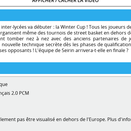
AFFICHER / CACHER LA VIDÉO
inter-lycées va débuter : la Winter Cup ! Tous les joueurs d
ls organisent même des tournois de street basket en dehors 
vont tomber nez à nez avec des anciens partenaires de
sa nouvelle technique secrète dès les phases de qualificatio
es opposants ! L'équipe de Seirin arrivera-t-elle en finale ?
que
nçais 2.0 PCM
ment pas être visualisé en dehors de l'Europe. Plus d'inf