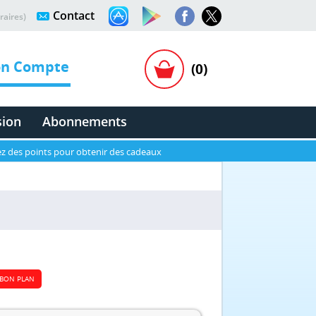
Contact
raires)
n Compte
(0)
sion
Abonnements
z des points pour obtenir des cadeaux
BON PLAN