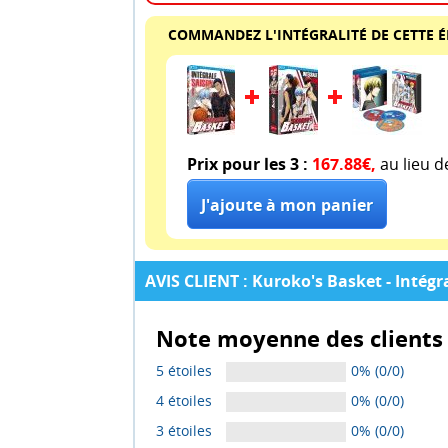
COMMANDEZ L'INTÉGRALITÉ DE CETTE 
Prix pour les 3 :
167.88€,
au lieu 
AVIS CLIENT : Kuroko's Basket - Intégral
Note moyenne des clients 
5 étoiles
0% (0/0)
4 étoiles
0% (0/0)
3 étoiles
0% (0/0)