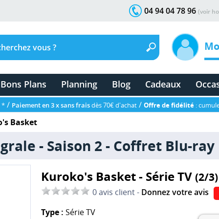
04 94 04 78 96
(voir ho
Mo
Bons Plans
Planning
Blog
Cadeaux
Occa
/
/
 *
Paiement en 3 x sans frais
dès 70€ d'achat
Offre de fidélité
: cumule
's Basket
grale - Saison 2 - Coffret Blu-ray
Kuroko's Basket - Série TV
(2/3)
0 avis client -
Donnez votre avis
Type :
Série TV