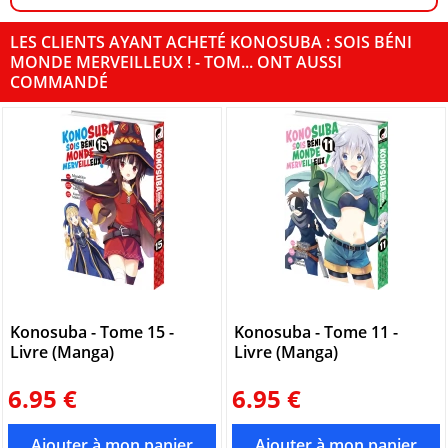
LES CLIENTS AYANT ACHETÉ KONOSUBA : SOIS BÉNI
MONDE MERVEILLEUX ! - TOM... ONT AUSSI
COMMANDÉ
Konosuba - Tome 15 -
Konosuba - Tome 11 -
Livre (Manga)
Livre (Manga)
6.95 €
6.95 €