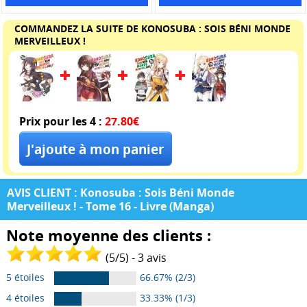
COMMANDEZ LA SUITE DE KONOSUBA : SOIS BÉNI MONDE
MERVEILLEUX !
Prix pour les 4 :
27.80€
AVIS CLIENT : Konosuba : Sois Béni Monde
Merveilleux ! - Tome 16 - Livre (Manga)
Note moyenne des clients :
(
5
/
5
) -
3
avis
5 étoiles
66.67% (2/3)
4 étoiles
33.33% (1/3)